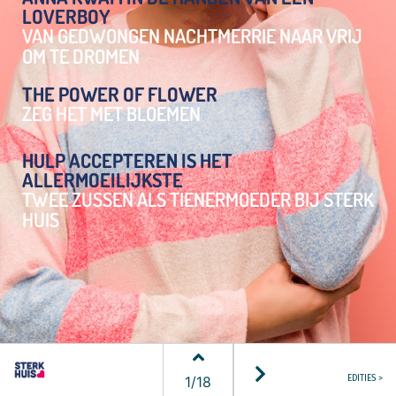
LOVERBOY
VAN GEDWONGEN NACHTMERRIE NAAR VRIJ
OM TE DROMEN
THE POWER OF FLOWER
ZEG HET MET BLOEMEN
HULP ACCEPTEREN IS HET
ALLERMOEILIJKSTE
TWEE ZUSSEN ALS TIENERMOEDER BIJ STERK
HUIS
1
/
18
EDITIES >