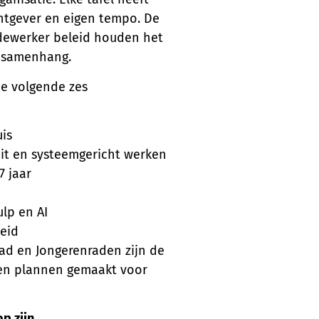
htgever en eigen tempo. De
edewerker beleid houden het
r samenhang.
de volgende zes
uis
teit en systeemgericht werken
7 jaar
ulp en AI
eid
ad en Jongerenraden zijn de
 en plannen gemaakt voor
p zijn