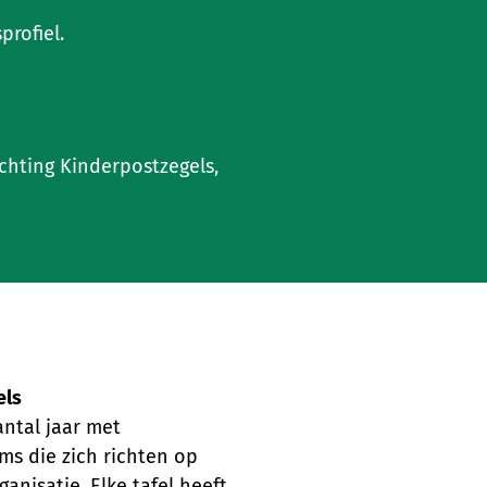
rofiel.
chting Kinderpostzegels,
els
antal jaar met
ams die zich richten op
anisatie. Elke tafel heeft