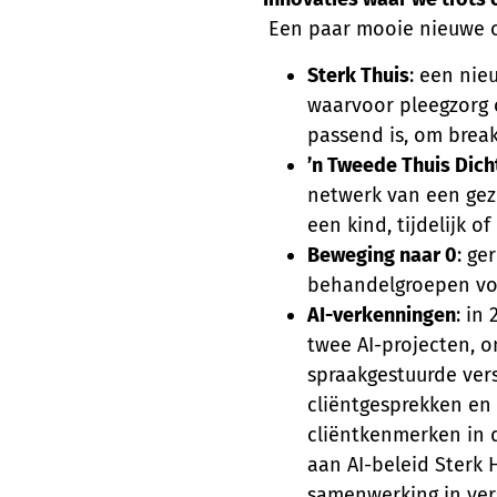
Een paar mooie nieuwe on
Sterk Thuis
: een nie
waarvoor pleegzorg o
passend is, om bre
’n Tweede Thuis Dich
netwerk van een gezi
een kind, tijdelijk of
Beweging naar 0
: ge
behandelgroepen vo
AI-verkenningen
: in
twee AI-projecten, 
spraakgestuurde ver
cliëntgesprekken en
cliëntkenmerken in 
aan AI-beleid Sterk 
samenwerking in ver