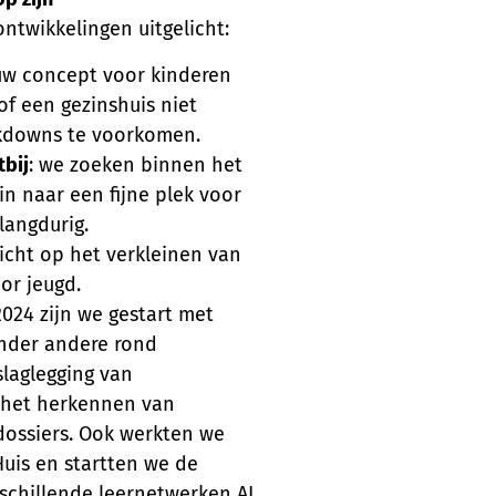
twikkelingen uitgelicht:
uw concept voor kinderen
f een gezinshuis niet
akdowns te voorkomen.
tbij
: we zoeken binnen het
n naar een fijne plek voor
 langdurig.
richt op het verkleinen van
or jeugd.
 2024 zijn we gestart met
onder andere rond
slaglegging van
 het herkennen van
dossiers. Ook werkten we
Huis en startten we de
schillende leernetwerken AI.