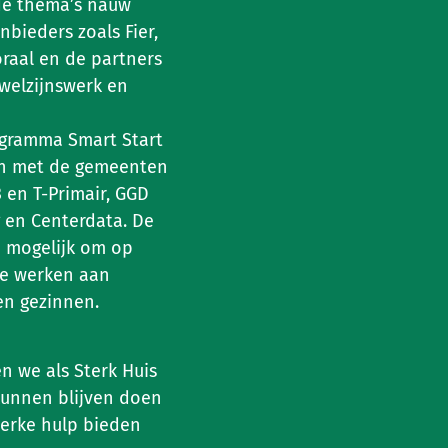
de thema’s nauw
ieders zoals Fier,
oraal en de partners
 welzijnswerk en
ogramma Smart Start
en met de gemeenten
 en T-Primair, GGD
g en Centerdata. De
 mogelijk om op
te werken aan
en gezinnen.
n we als Sterk Huis
kunnen blijven doen
terke hulp bieden