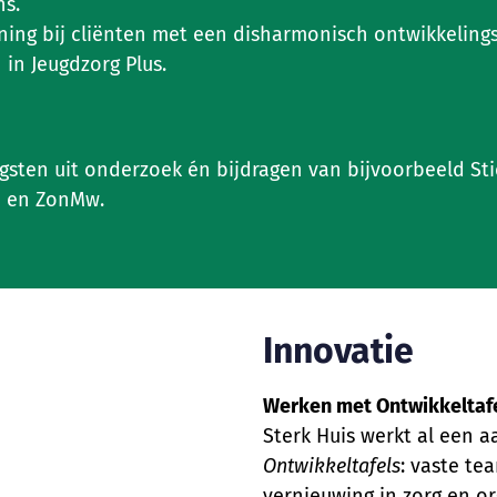
ns.
ing bij cliënten met een disharmonisch ontwikkelingsp
in Jeugdzorg Plus.
ten uit onderzoek én bijdragen van bijvoorbeeld Sti
m en ZonMw.
Innovatie
Werken met Ontwikkeltaf
Sterk Huis werkt al een a
Ontwikkeltafels
: vaste te
vernieuwing in zorg en org