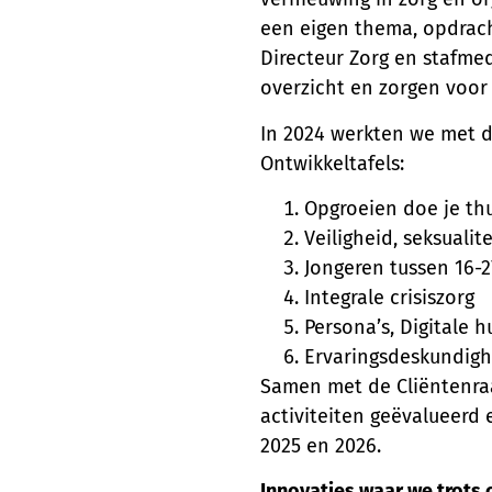
een eigen thema, opdrac
Directeur Zorg en stafm
overzicht en zorgen voo
In 2024 werkten we met 
Ontwikkeltafels:
Opgroeien doe je th
Veiligheid, seksuali
Jongeren tussen 16-2
Integrale crisiszorg
Persona’s, Digitale h
Ervaringsdeskundigh
Samen met de Cliëntenra
activiteiten geëvalueerd
2025 en 2026.
Innovaties waar we trots o