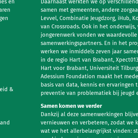
ies en
Daarnaast werkten we op verschillen
aren
samen met gemeenten, andere zorgaanb
ngen
Levvel, Combinatie Jeugdzorg, iHub, K
van Crossroads. Ook in het onderwijs,
jongerenwerk vonden we waardevolle
samenwerkingspartners. En in het pr
werken we inmiddels zeven jaar sam
in de regio Hart van Brabant, Xpect013
Hart voor Brabant, Universiteit Tilbur
Adessium Foundation maakt het mede
basis van data, kennis en ervaringen 
heid &
preventie van problematiek bij jeugd 
Samen komen we verder
Dankzij al deze samenwerkingen blijve
land
vernieuwen en verbeteren, zodat we 
wat we het allerbelangrijkst vinden: s