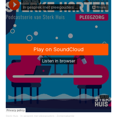
Sterk Huis
·
In gesprek met pleegouders - Zomervakantie