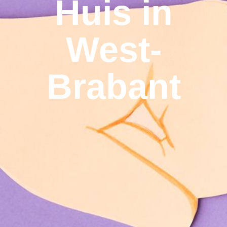
Huis in
West-
Brabant